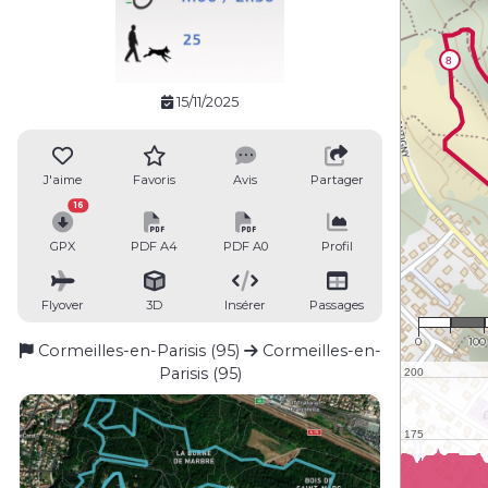
15/11/2025
J'aime
Favoris
Avis
Partager
16
GPX
PDF A4
PDF A0
Profil
Flyover
3D
Insérer
Passages
1 : 5
0
100
Cormeilles-en-Parisis (95)
Cormeilles-en-
Parisis (95)