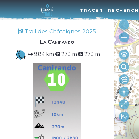
TRACER
RECHERCH
Trail des Châtaignes 2025
La Canirando
9.84 km
273 m
273 m