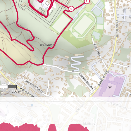
,927
 m
200 m