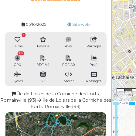
05/10/2025
Site web
1
J'aime
Favoris
Avis
Partager
121
GPX
PDF A4
PDF A0
Profil
Flyover
3D
Insérer
Passages
1 : 17,
Île de Loisirs de la Corniche des Forts,
0
250 
Romainville (93)
Île de Loisirs de la Corniche des
Forts, Romainville (93)