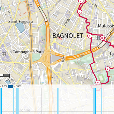
532
m
500 m