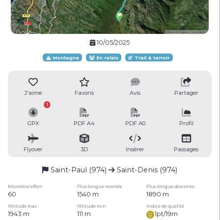
10/05/2025
Montagne
En relais
Trail & terroir
J'aime
Favoris
Avis
Partager
1
GPX
PDF A4
PDF A0
Profil
Flyover
3D
Insérer
Passages
Saint-Paul (974)
Saint-Denis (974)
Kilomètre effort
Plus longue montée
Plus longue descente
60
1540 m
1890 m
Altitude max
Altitude min
Indice de qualité
1943 m
111 m
1pt/19m