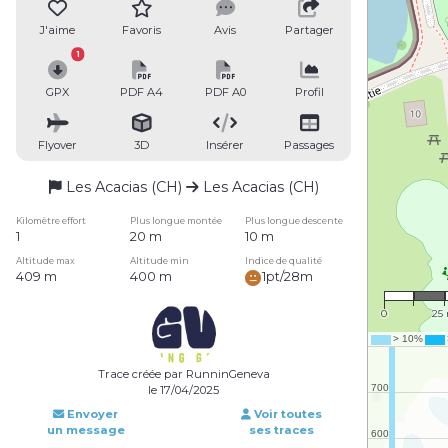
J'aime
Favoris
Avis
Partager
1
GPX
PDF A4
PDF A0
Profil
Flyover
3D
Insérer
Passages
Les Acacias (CH)
Les Acacias (CH)
Kilomètre effort
Plus longue montée
Plus longue descente
1
20 m
10 m
Altitude max
Altitude min
Indice de qualité
409 m
400 m
1pt/28m
1 : 1
0
25
Trace créée par RunninGeneva
le 17/04/2025
Envoyer
Voir toutes
un message
ses traces