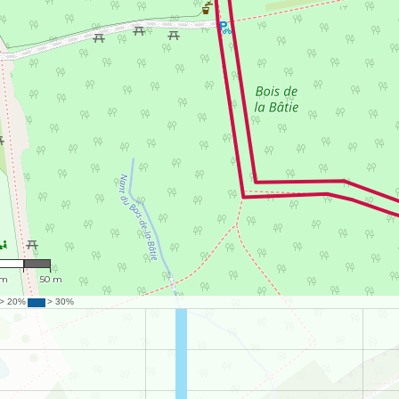
,476
 m
50 m