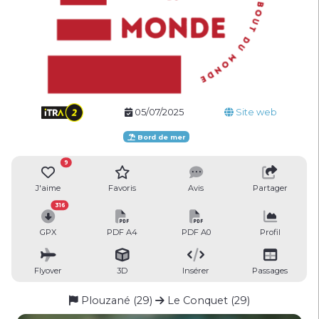
05/07/2025
Site web
Bord de mer
9
J'aime
Favoris
Avis
Partager
316
GPX
PDF A4
PDF A0
Profil
Flyover
3D
Insérer
Passages
Plouzané (29)
Le Conquet (29)