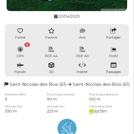
20/04/2025
J'aime
Favoris
Avis
Partager
15
GPX
PDF A4
PDF A0
Profil
Flyover
3D
Insérer
Passages
Saint-Nicolas-des-Bois (61)
Saint-Nicolas-des-Bois (61)
Kilomètre effort
Plus longue montée
Plus longue descente
11
90 m
100 m
Altitude max
Altitude min
Indice de qualité
350 m
225 m
1pt/5m