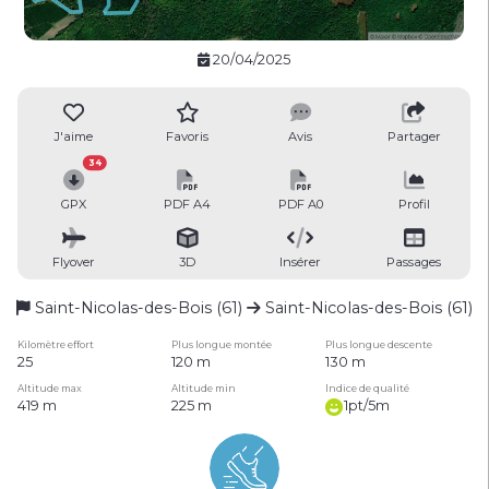
20/04/2025
J'aime
Favoris
Avis
Partager
34
GPX
PDF A4
PDF A0
Profil
Flyover
3D
Insérer
Passages
Saint-Nicolas-des-Bois (61)
Saint-Nicolas-des-Bois (61)
Kilomètre effort
Plus longue montée
Plus longue descente
25
120 m
130 m
Altitude max
Altitude min
Indice de qualité
419 m
225 m
1pt/5m