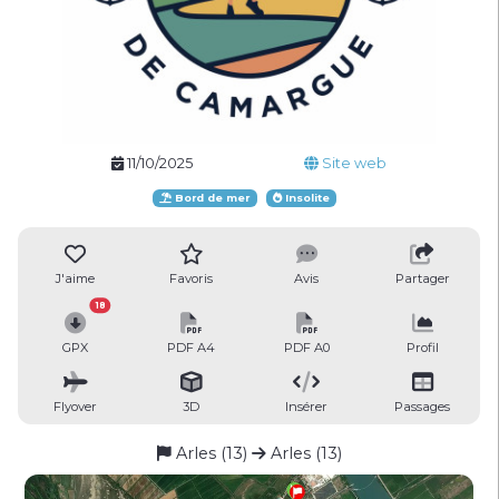
11/10/2025
Site web
Bord de mer
Insolite
J'aime
Favoris
Avis
Partager
18
GPX
PDF A4
PDF A0
Profil
Flyover
3D
Insérer
Passages
Arles (13)
Arles (13)