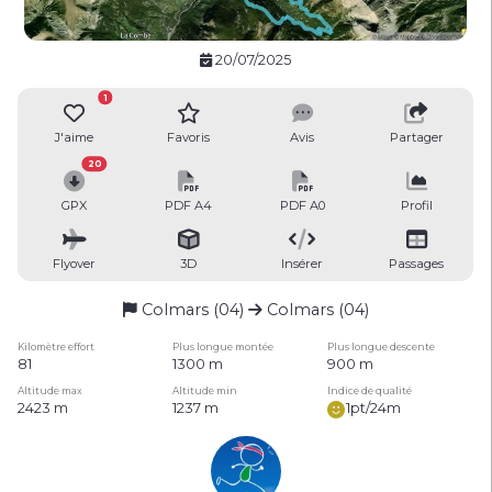
20/07/2025
1
J'aime
Favoris
Avis
Partager
20
GPX
PDF A4
PDF A0
Profil
Flyover
3D
Insérer
Passages
Colmars (04)
Colmars (04)
Kilomètre effort
Plus longue montée
Plus longue descente
81
1300 m
900 m
Altitude max
Altitude min
Indice de qualité
2423 m
1237 m
1pt/24m