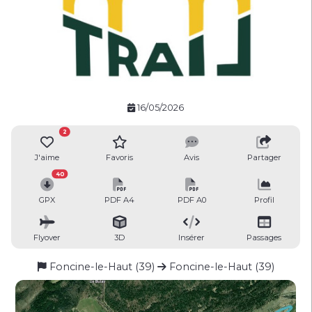
16/05/2026
2
J'aime
Favoris
Avis
Partager
40
GPX
PDF A4
PDF A0
Profil
Flyover
3D
Insérer
Passages
Foncine-le-Haut (39)
Foncine-le-Haut (39)