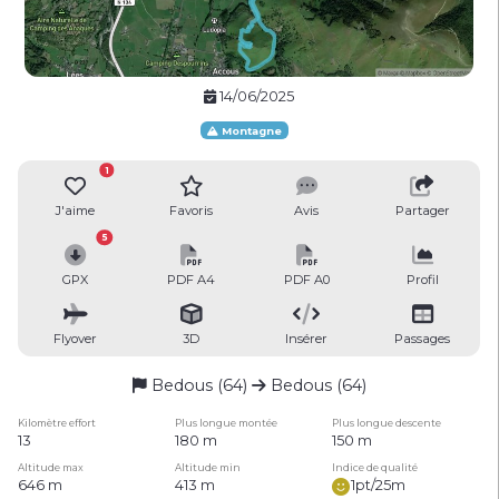
14/06/2025
Montagne
1
J'aime
Favoris
Avis
Partager
5
GPX
PDF A4
PDF A0
Profil
Flyover
3D
Insérer
Passages
Bedous (64)
Bedous (64)
Kilomètre effort
Plus longue montée
Plus longue descente
13
180 m
150 m
Altitude max
Altitude min
Indice de qualité
646 m
413 m
1pt/25m