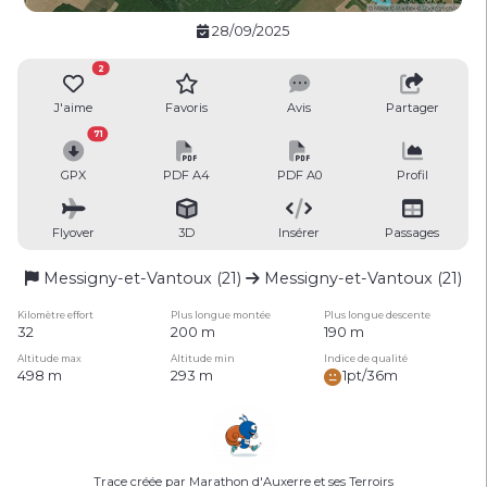
28/09/2025
2
J'aime
Favoris
Avis
Partager
71
GPX
PDF A4
PDF A0
Profil
Flyover
3D
Insérer
Passages
Messigny-et-Vantoux (21)
Messigny-et-Vantoux (21)
Kilomètre effort
Plus longue montée
Plus longue descente
32
200 m
190 m
Altitude max
Altitude min
Indice de qualité
498 m
293 m
1pt/36m
Trace créée par Marathon d'Auxerre et ses Terroirs