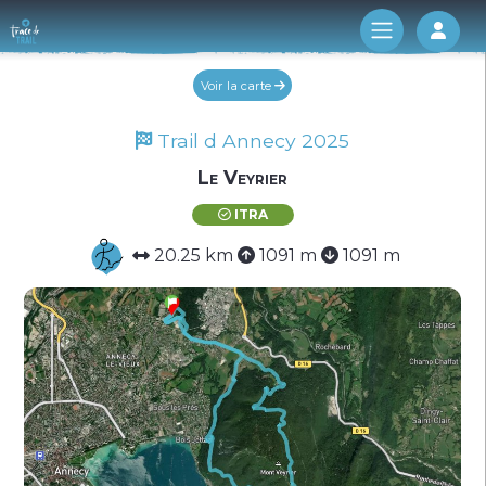
Log 
Voir la carte
Trail d Annecy 2025
Le Veyrier
ITRA
20.25 km
1091 m
1091 m