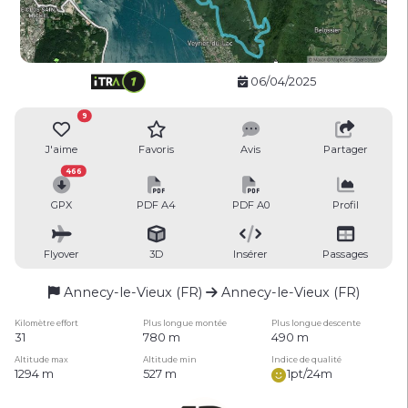
06/04/2025
9
J'aime
Favoris
Avis
Partager
466
GPX
PDF A4
PDF A0
Profil
Flyover
3D
Insérer
Passages
Annecy-le-Vieux (FR)
Annecy-le-Vieux (FR)
Kilomètre effort
Plus longue montée
Plus longue descente
31
780 m
490 m
Altitude max
Altitude min
Indice de qualité
1294 m
527 m
1pt/24m