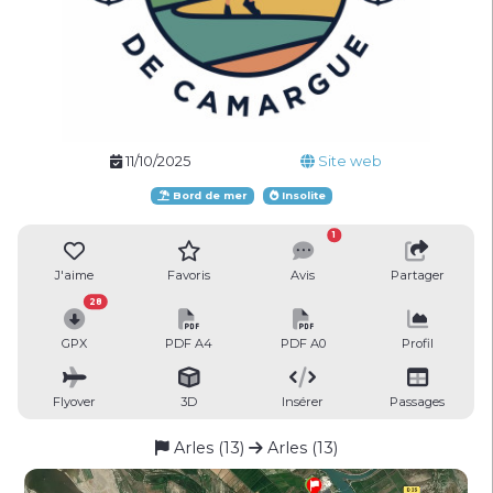
11/10/2025
Site web
Bord de mer
Insolite
1
J'aime
Favoris
Avis
Partager
28
GPX
PDF A4
PDF A0
Profil
Flyover
3D
Insérer
Passages
Arles (13)
Arles (13)