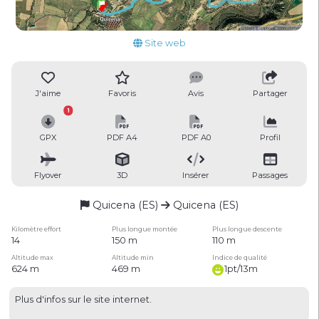
Site web
J'aime
Favoris
Avis
Partager
1
GPX
PDF A4
PDF A0
Profil
Flyover
3D
Insérer
Passages
Quicena (ES)
Quicena (ES)
Kilomètre effort
Plus longue montée
Plus longue descente
14
150 m
110 m
Altitude max
Altitude min
Indice de qualité
624 m
469 m
1pt/13m
Plus d'infos sur le site internet.