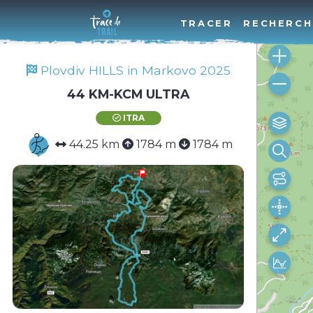
TRACER
RECHERCH
Plovdiv HILLS in Markovo 2025
44 KM-KCM ULTRA
ITRA
44.25 km
1784 m
1784 m