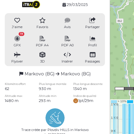
29/03/2025
J'aime
Favoris
Avis
Partager
19
GPX
PDF A4
PDF A0
Profil
Flyover
3D
Insérer
Passages
Markovo (BG)
Markovo (BG)
1 : 5
Kilomètre effort
Plus longue montée
Plus longue descente
62
930 m
1340 m
0
1 
Altitude max
Altitude min
Indice de qualité
1480 m
293 m
1pt/29m
Trace créée par Plovdiv HILLS in Markovo