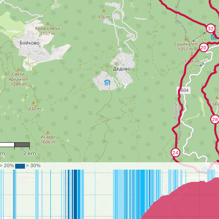
7,204
km
2 km