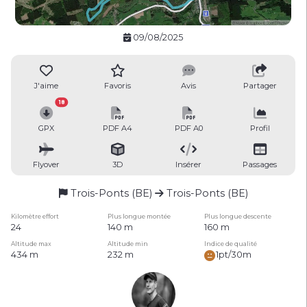
09/08/2025
J'aime
Favoris
Avis
Partager
18
GPX
PDF A4
PDF A0
Profil
Flyover
3D
Insérer
Passages
Trois-Ponts (BE)
Trois-Ponts (BE)
Kilomètre effort
Plus longue montée
Plus longue descente
24
140 m
160 m
Altitude max
Altitude min
Indice de qualité
434 m
232 m
1pt/30m