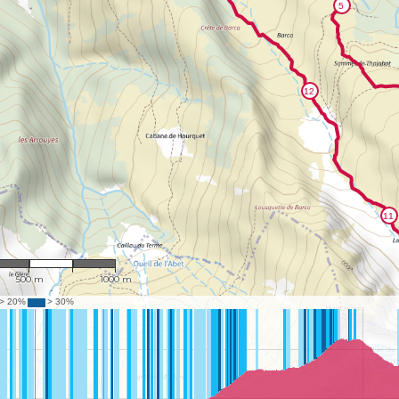
1 : 18,434
500 m
1000 m