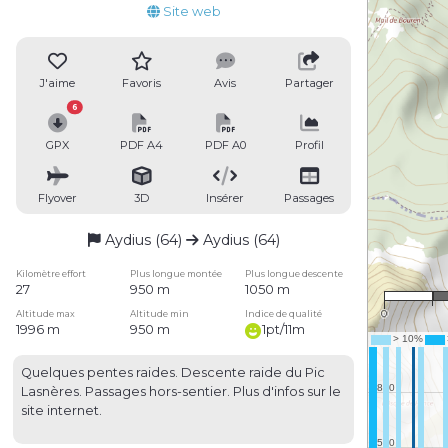
Site web
J'aime
Favoris
Avis
Partager
6
GPX
PDF A4
PDF A0
Profil
Flyover
3D
Insérer
Passages
Aydius (64)
Aydius (64)
Kilomètre effort
Plus longue montée
Plus longue descente
27
950 m
1050 m
0
Altitude max
Altitude min
Indice de qualité
1996 m
950 m
1pt/11m
Quelques pentes raides. Descente raide du Pic
Lasnères. Passages hors-sentier. Plus d'infos sur le
site internet.