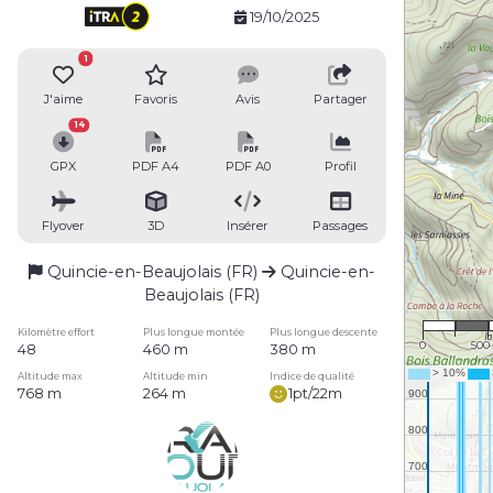
19/10/2025
1
J'aime
Favoris
Avis
Partager
14
GPX
PDF A4
PDF A0
Profil
Flyover
3D
Insérer
Passages
Quincie-en-Beaujolais (FR)
Quincie-en-
Beaujolais (FR)
1 : 2
Kilomètre effort
Plus longue montée
Plus longue descente
0
500
48
460 m
380 m
Altitude max
Altitude min
Indice de qualité
768 m
264 m
1pt/22m