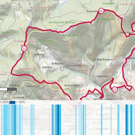
9,977
 m
1000 m