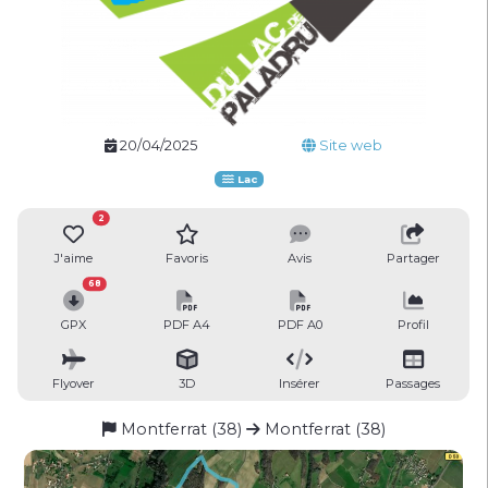
20/04/2025
Site web
Lac
2
J'aime
Favoris
Avis
Partager
68
GPX
PDF A4
PDF A0
Profil
Flyover
3D
Insérer
Passages
Montferrat (38)
Montferrat (38)