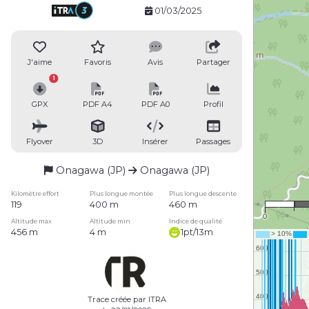
01/03/2025
J'aime
Favoris
Avis
Partager
1
GPX
PDF A4
PDF A0
Profil
Flyover
3D
Insérer
Passages
Onagawa (JP)
Onagawa (JP)
1
Kilomètre effort
Plus longue montée
Plus longue descente
119
400 m
460 m
0
Altitude max
Altitude min
Indice de qualité
456 m
4 m
1pt/13m
Trace créée par ITRA