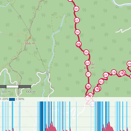
 : 20,958
500 m
1000 m