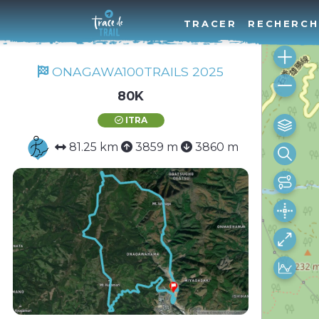
TRACER
RECHERCH
ONAGAWA100TRAILS 2025
80K
ITRA
81.25 km
3859 m
3860 m