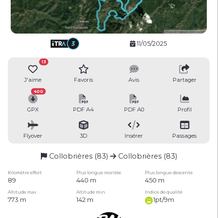
11/05/2025
13
J'aime
Favoris
Avis
Partager
400
GPX
PDF A4
PDF A0
Profil
Flyover
3D
Insérer
Passages
Collobrières (83)
Collobrières (83)
Kilomètre effort
Plus longue montée
Plus longue descente
89
440 m
450 m
Altitude max
Altitude min
Indice de qualité
773 m
142 m
1pt/9m