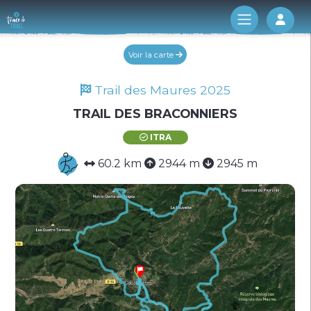
Log 
Voir la carte
Trail des Maures 2025
TRAIL DES BRACONNIERS
ITRA
60.2 km
2944 m
2945 m