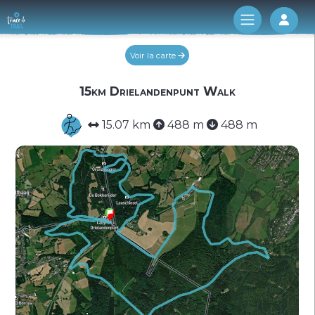
Log 
Voir la carte
15km Drielandenpunt Walk
15.07 km
488 m
488 m