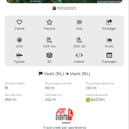
01/02/2025
J'aime
Favoris
Avis
Partager
GPX
PDF A4
PDF A0
Profil
Flyover
3D
Insérer
Passages
Vaals (NL)
Vaals (NL)
Kilomètre effort
Plus longue montée
Plus longue descente
19
90 m
130 m
Altitude max
Altitude min
Indice de qualité
360 m
242 m
1pt/25m
Trace créée par sportevents