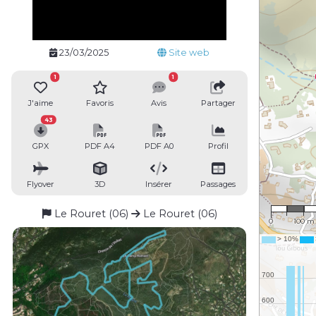
23/03/2025
Site web
1
1
J'aime
Favoris
Avis
Partager
43
GPX
PDF A4
PDF A0
Profil
Flyover
3D
Insérer
Passages
1 : 7,71
Le Rouret (06)
Le Rouret (06)
0
100 m