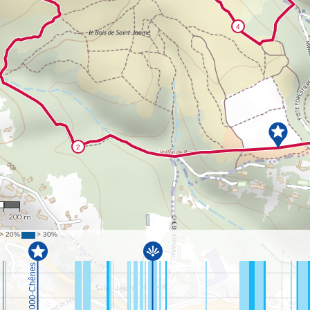
9
200 m