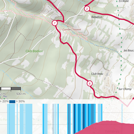
13,371
0 m
500 m