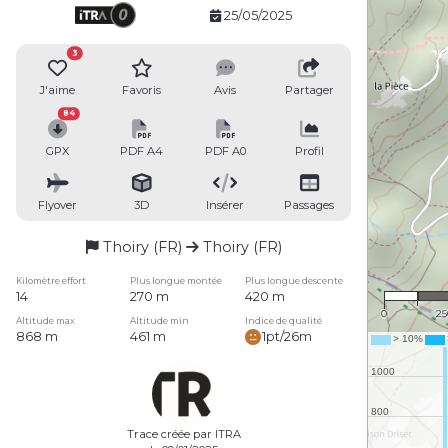
25/05/2025
3
J'aime
Favoris
Avis
Partager
84
GPX
PDF A4
PDF A0
Profil
Flyover
3D
Insérer
Passages
Thoiry (FR)
Thoiry (FR)
1 : 
Kilomètre effort
Plus longue montée
Plus longue descente
14
270 m
420 m
0
25
Altitude max
Altitude min
Indice de qualité
868 m
461 m
1pt/26m
Trace créée par ITRA