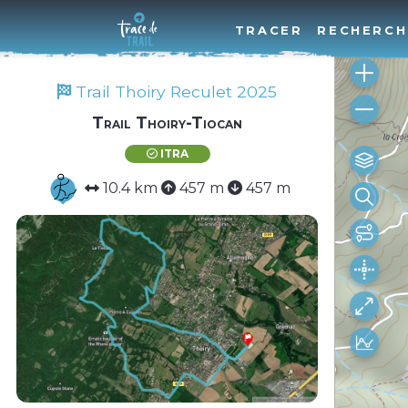
TRACER
RECHERCH
Trail Thoiry Reculet 2025
Trail Thoiry-Tiocan
ITRA
10.4 km
457 m
457 m