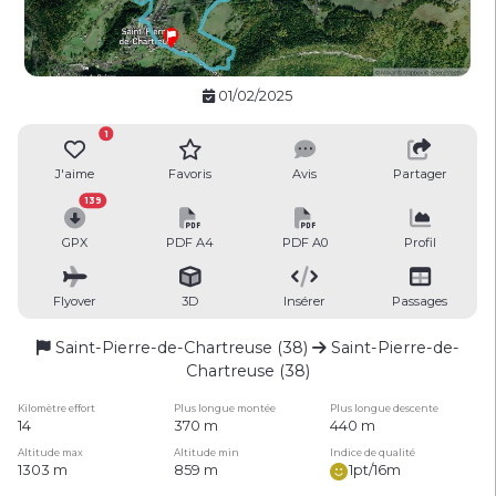
01/02/2025
1
J'aime
Favoris
Avis
Partager
139
GPX
PDF A4
PDF A0
Profil
Flyover
3D
Insérer
Passages
Saint-Pierre-de-Chartreuse (38)
Saint-Pierre-de-
Chartreuse (38)
Kilomètre effort
Plus longue montée
Plus longue descente
14
370 m
440 m
Altitude max
Altitude min
Indice de qualité
1303 m
859 m
1pt/16m