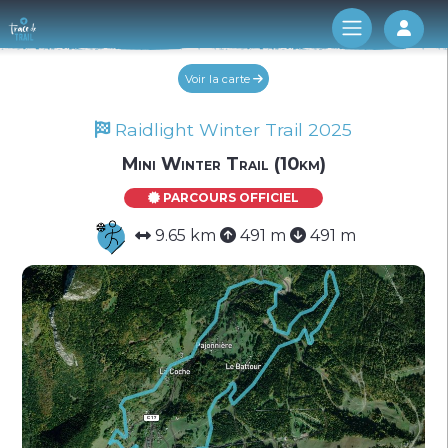
Log 
Voir la carte
Raidlight Winter Trail 2025
Mini Winter Trail (10km)
PARCOURS OFFICIEL
9.65 km
491 m
491 m