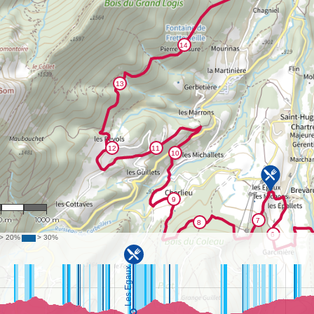
27,300
0 m
1000 m