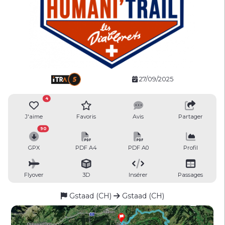
27/09/2025
4
J'aime
Favoris
Avis
Partager
90
GPX
PDF A4
PDF A0
Profil
Flyover
3D
Insérer
Passages
Gstaad (CH)
Gstaad (CH)