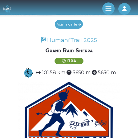
Log 
Voir la carte
Humani'Trail 2025
Grand Raid Sherpa
ITRA
101.58 km
5650 m
5650 m