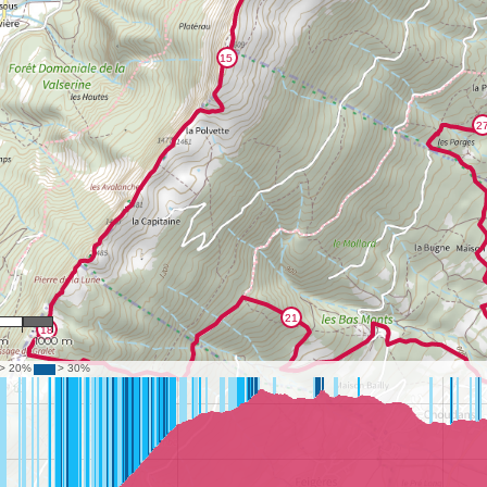
,484
 m
1000 m