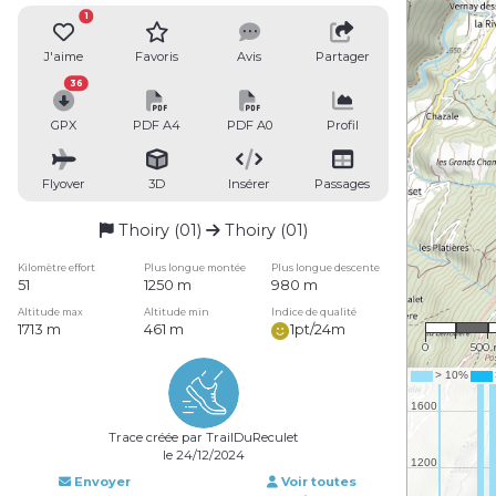
1
J'aime
Favoris
Avis
Partager
36
GPX
PDF A4
PDF A0
Profil
Flyover
3D
Insérer
Passages
Thoiry (01)
Thoiry (01)
Kilomètre effort
Plus longue montée
Plus longue descente
51
1250 m
980 m
1 : 31
Altitude max
Altitude min
Indice de qualité
1713 m
461 m
1pt/24m
0
500
Trace créée par TrailDuReculet
le 24/12/2024
Envoyer
Voir toutes