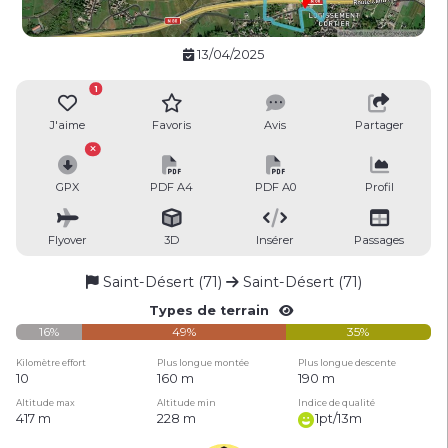
13/04/2025
1
J'aime
Favoris
Avis
Partager
GPX
PDF A4
PDF A0
Profil
Flyover
3D
Insérer
Passages
Saint-Désert (71)
Saint-Désert (71)
Types de terrain
16%
49%
35%
Kilomètre effort
Plus longue montée
Plus longue descente
10
160 m
190 m
Altitude max
Altitude min
Indice de qualité
417 m
228 m
1pt/13m