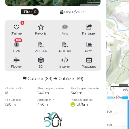
06/07/2025
1
J'aime
Favoris
Avis
Partager
100
GPX
PDF A4
PDF A0
Profil
Flyover
3D
Insérer
Passages
Cublize (69)
Cublize (69)
1 : 15
Kilomètre effort
Plus longue montée
Plus longue descente
0
250
16
240 m
340 m
Altitude max
Altitude min
Indice de qualité
730 m
440 m
1pt/6m