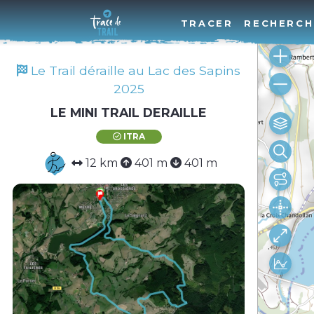
TRACER
RECHERCH
Le Trail déraille au Lac des Sapins
2025
LE MINI TRAIL DERAILLE
ITRA
12 km
401 m
401 m