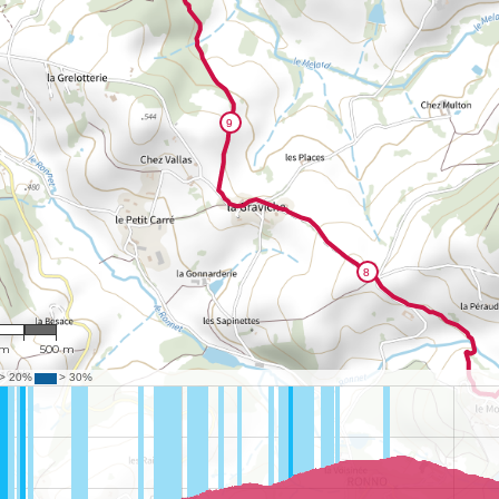
,526
 m
500 m