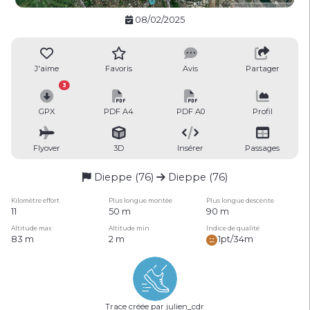
08/02/2025
J'aime
Favoris
Avis
Partager
3
GPX
PDF A4
PDF A0
Profil
Flyover
3D
Insérer
Passages
Dieppe (76)
Dieppe (76)
Kilomètre effort
Plus longue montée
Plus longue descente
11
50 m
90 m
Altitude max
Altitude min
Indice de qualité
83 m
2 m
1pt/34m
Trace créée par julien_cdr