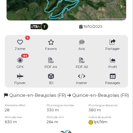
19/10/2025
11
J'aime
Favoris
Avis
Partager
184
GPX
PDF A4
PDF A0
Profil
Flyover
3D
Insérer
Passages
Quincie-en-Beaujolais (FR)
Quincie-en-Beaujolais (FR)
Kilomètre effort
Plus longue montée
Plus longue descente
28
330 m
380 m
Altitude max
Altitude min
Indice de qualité
630 m
264 m
1pt/16m