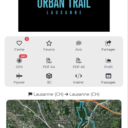
5
J'aime
Favoris
Avis
Partager
283
GPX
PDF A4
PDF A0
Profil
Flyover
3D
Insérer
Passages
Lausanne (CH)
Lausanne (CH)