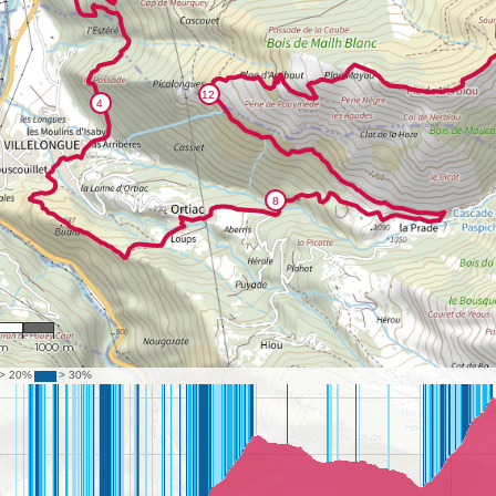
,641
 m
1000 m