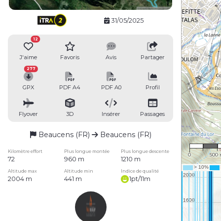
31/05/2025
12
J'aime
Favoris
Avis
Partager
277
GPX
PDF A4
PDF A0
Profil
Flyover
3D
Insérer
Passages
Beaucens (FR)
Beaucens (FR)
1 : 31
Kilomètre effort
Plus longue montée
Plus longue descente
0
500
72
960 m
1210 m
Altitude max
Altitude min
Indice de qualité
2004 m
441 m
1pt/11m