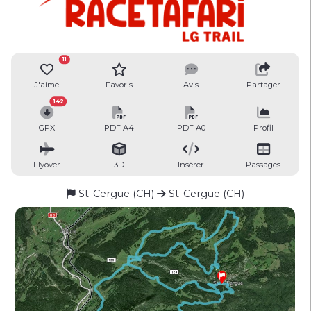
11
J'aime
Favoris
Avis
Partager
142
GPX
PDF A4
PDF A0
Profil
Flyover
3D
Insérer
Passages
St-Cergue (CH)
St-Cergue (CH)