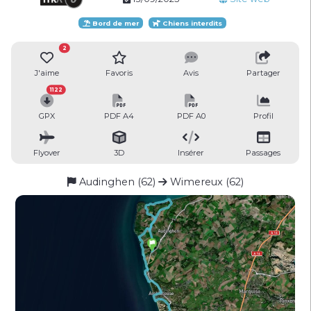
Bord de mer
Chiens interdits
2
J'aime
Favoris
Avis
Partager
1122
GPX
PDF A4
PDF A0
Profil
Flyover
3D
Insérer
Passages
Audinghen (62)
Wimereux (62)