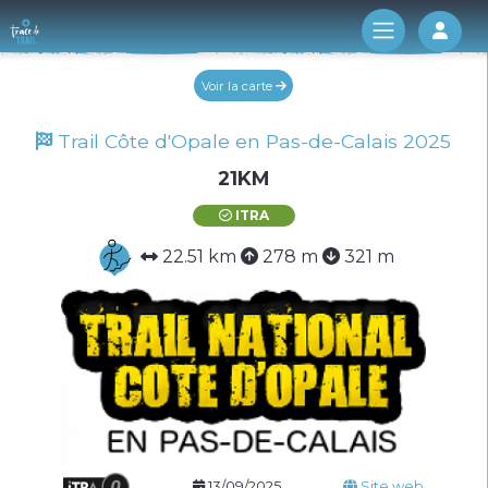
Log 
Voir la carte
Trail Côte d'Opale en Pas-de-Calais 2025
21KM
ITRA
22.51 km
278 m
321 m
13/09/2025
Site web