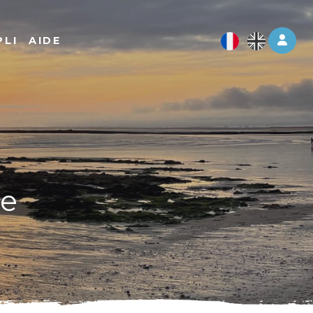
Log 
PLI
AIDE
re