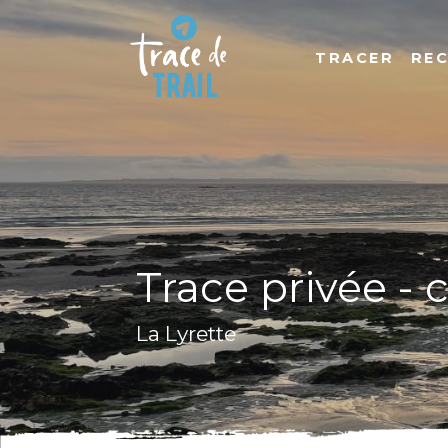
TRACER
RE
Trace privée - 
La Lyrette