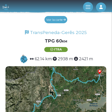
Log 
Voir la carte
TransPeneda-Gerês 2025
TPG 60km
ITRA
62.14 km
2938 m
2421 m