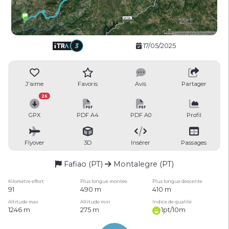
17/05/2025
J'aime
Favoris
Avis
Partager
26
GPX
PDF A4
PDF A0
Profil
Flyover
3D
Insérer
Passages
Fafiao (PT)
Montalegre (PT)
Kilomètre effort
Plus longue montée
Plus longue descente
91
490 m
410 m
Altitude max
Altitude min
Indice de qualité
1246 m
275 m
1pt/10m