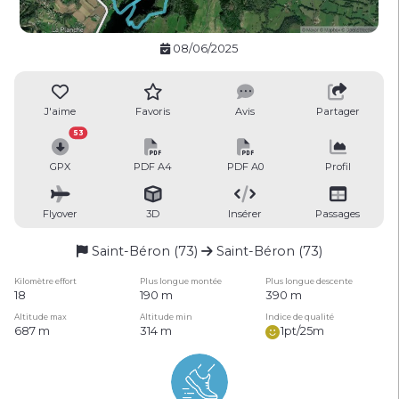
08/06/2025
J'aime
Favoris
Avis
Partager
53
GPX
PDF A4
PDF A0
Profil
Flyover
3D
Insérer
Passages
Saint-Béron (73)
Saint-Béron (73)
Kilomètre effort
Plus longue montée
Plus longue descente
18
190 m
390 m
Altitude max
Altitude min
Indice de qualité
687 m
314 m
1pt/25m