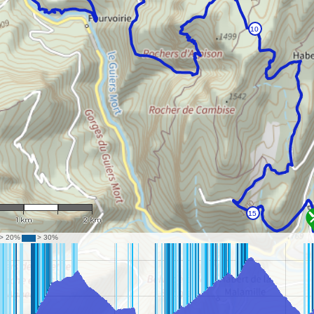
1 : 36,397
1 km
2 km