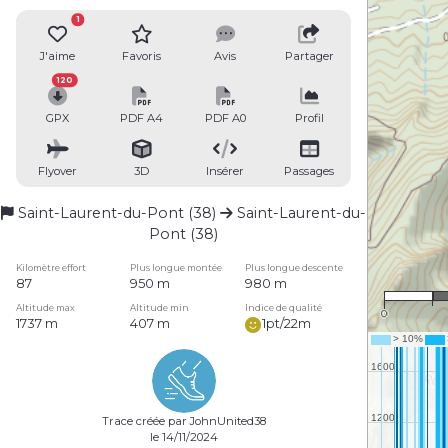
1
J'aime
Favoris
Avis
Partager
120
GPX
PDF A4
PDF A0
Profil
Flyover
3D
Insérer
Passages
Saint-Laurent-du-Pont (38)
Saint-Laurent-du-
Pont (38)
Kilomètre effort
Plus longue montée
Plus longue descente
87
950 m
980 m
Altitude max
Altitude min
Indice de qualité
0
1737 m
407 m
1pt/22m
Trace créée par JohnUnited38
le 14/11/2024