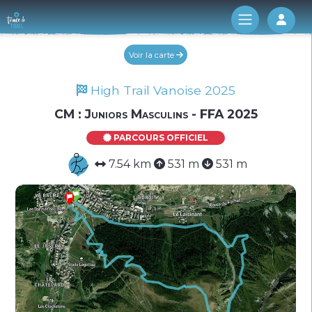
Log 
Voir la carte
High Trail Vanoise 2025
CM : Juniors Masculins - FFA 2025
PARCOURS OFFICIEL
7.54 km
531 m
531 m