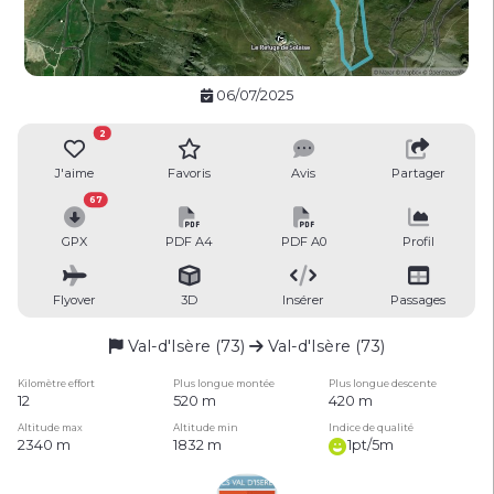
06/07/2025
2
J'aime
Favoris
Avis
Partager
67
GPX
PDF A4
PDF A0
Profil
Flyover
3D
Insérer
Passages
Val-d'Isère (73)
Val-d'Isère (73)
Kilomètre effort
Plus longue montée
Plus longue descente
12
520 m
420 m
Altitude max
Altitude min
Indice de qualité
2340 m
1832 m
1pt/5m