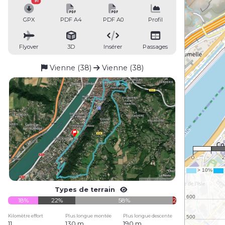
91
GPX
PDF A4
PDF A0
Profil
Flyover
3D
Insérer
Passages
Vienne (38)
Vienne (38)
1 
0
Types de terrain
18%
22%
58%
2%
Kilomètre effort
Plus longue montée
Plus longue descente
11
130 m
190 m