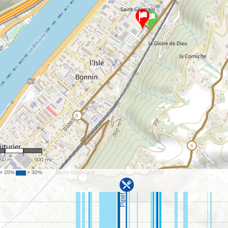
: 12,157
250 m
500 m