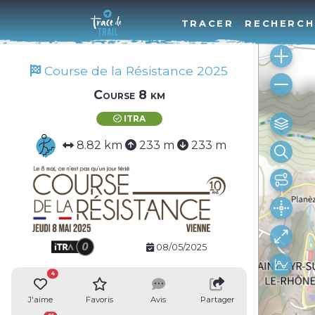
TRACER
RECHERCH
Course de la Résistance 2025
Course 8 km
ITRA
8.82 km
233 m
233 m
08/05/2025
4
J'aime
Favoris
Avis
Partager