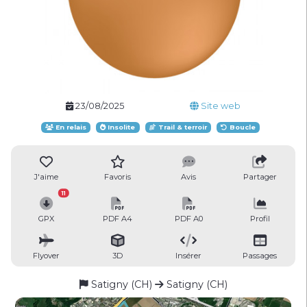
23/08/2025
Site web
En relais
Insolite
Trail & terroir
Boucle
J'aime
Favoris
Avis
Partager
11
GPX
PDF A4
PDF A0
Profil
Flyover
3D
Insérer
Passages
Satigny (CH)
Satigny (CH)