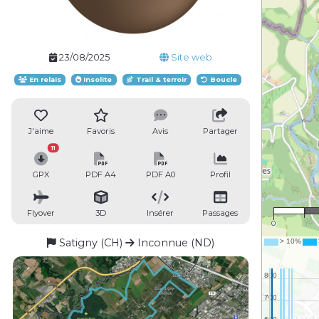
23/08/2025
Site web
En relais
Insolite
Trail & terroir
Boucle
J'aime
Favoris
Avis
Partager
11
GPX
PDF A4
PDF A0
Profil
Flyover
3D
Insérer
Passages
0
Satigny (CH)
Inconnue (ND)