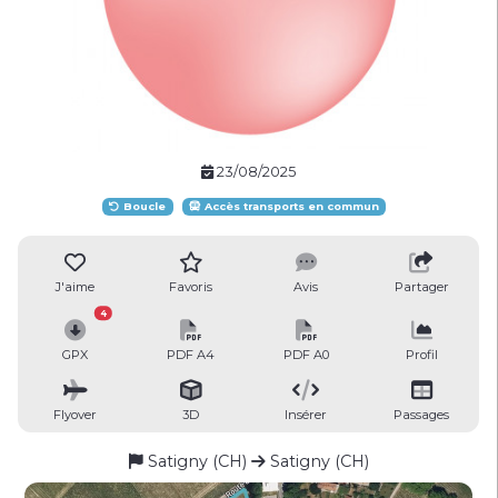
23/08/2025
Boucle
Accès transports en commun
J'aime
Favoris
Avis
Partager
4
GPX
PDF A4
PDF A0
Profil
Flyover
3D
Insérer
Passages
Satigny (CH)
Satigny (CH)