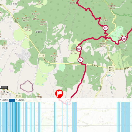
65
2 km