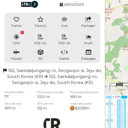
26/04/2025
J'aime
Favoris
Avis
Partager
1
GPX
PDF A4
PDF A0
Profil
Flyover
3D
Insérer
Passages
162, Saekdaljungang-ro, Seogwipo-si, Jeju-do,
South Korea (KR)
162, Saekdaljungang-ro,
1 : 79,4
Seogwipo-si, Jeju-do, South Korea (KR)
0
1 km
Kilomètre effort
Plus longue montée
Plus longue descente
77
1020 m
1610 m
Altitude max
Altitude min
Indice de qualité
1671 m
152 m
1pt/28m