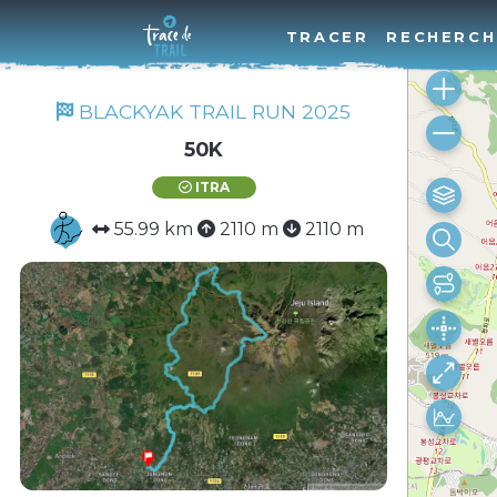
TRACER
RECHERCH
BLACKYAK TRAIL RUN 2025
50K
ITRA
55.99 km
2110 m
2110 m