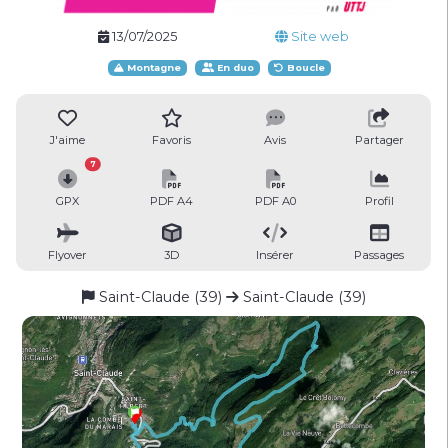
13/07/2025
Site web
Montagne
En duo
Boucle
J'aime
Favoris
Avis
Partager
7
GPX
PDF A4
PDF A0
Profil
Flyover
3D
Insérer
Passages
Saint-Claude (39)
Saint-Claude (39)