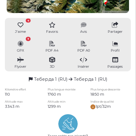
4
J'aime
Favoris
Avis
Partager
9
GPX
PDF A4
PDF A0
Profil
Flyover
3D
Insérer
Passages
Теберда 1 (RU)
Теберда 1 (RU)
Kilomètre effort
Plus longue montée
Plus longue descente
110
1760 m
1850 m
Altitude max
Altitude min
Indice de qualité
3343 m
1299 m
1pt/32m