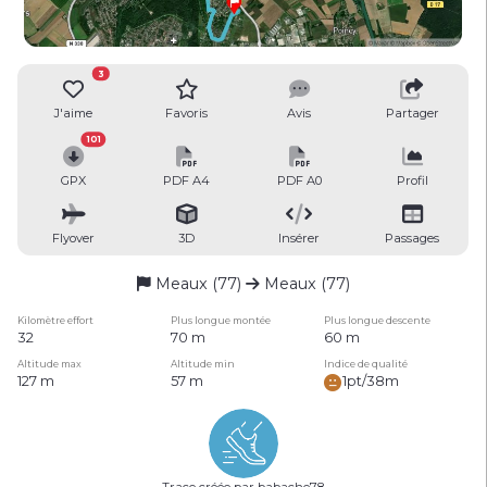
3
J'aime
Favoris
Avis
Partager
101
GPX
PDF A4
PDF A0
Profil
Flyover
3D
Insérer
Passages
Meaux (77)
Meaux (77)
Kilomètre effort
Plus longue montée
Plus longue descente
32
70 m
60 m
Altitude max
Altitude min
Indice de qualité
127 m
57 m
1pt/38m